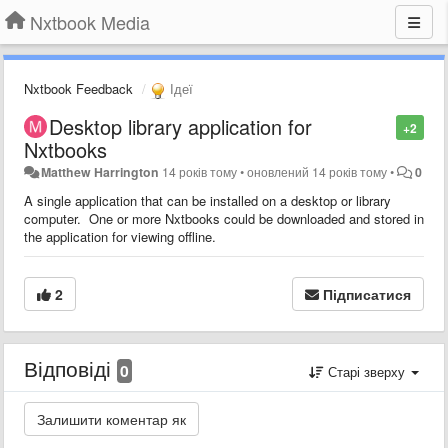
Nxtbook Media
Nxtbook Feedback
Ідеї
Desktop library application for
+2
Nxtbooks
Matthew Harrington
14 років тому
•
оновлений
14 років тому
•
0
A single application that can be installed on a desktop or library
computer. One or more Nxtbooks could be downloaded and stored in
the application for viewing offline.
2
Підписатися
Відповіді
0
Старі зверху