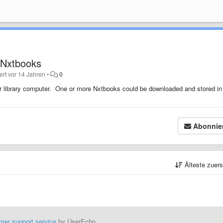
r Nxtbooks
iert
vor 14 Jahren
•
0
 or library computer. One or more Nxtbooks could be downloaded and stored in
Abonnie
Älteste zuer
mer support service
by UserEcho