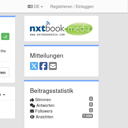
DE
Registrieren / Einloggen
+2
 the
Mitteilungen
ren
Beitragsstatistik
st
2
Stimmen
0
Antworten
2
Followers
7.599
Ansichten