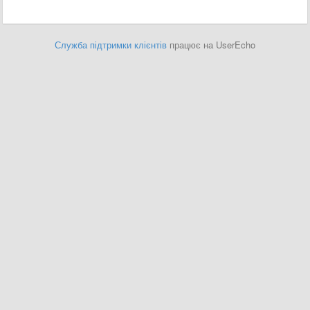
Служба підтримки клієнтів
працює на UserEcho