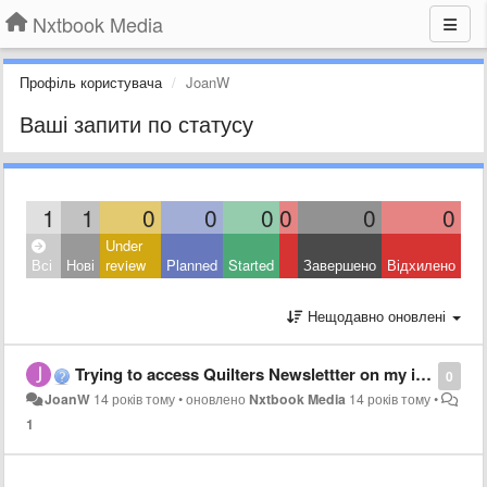
Nxtbook Media
Профіль користувача
JoanW
Ваші запити по статусу
1
1
0
0
0
0
0
0
Under
Всі
Нові
review
Planned
Started
Завершено
Відхилено
Нещодавно оновлені
Trying to access Quilters Newslettter on my iPad downloaded the app on newstand but won't accept any password I put in..so
0
JoanW
14 років тому
•
оновлено
Nxtbook Media
14 років тому
•
1