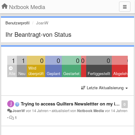
Nxtbook Media
Benutzerprofil
JoanW
Ihr Beantragt-von Status
1
1
0
0
0
0
0
0
Wird
Alle
Neu
überprüft
Geplant
Gestartet
Fertiggestellt
Abgelehnt
Letzte Aktualisierung
Trying to access Quilters Newslettter on my iPad downloaded the app on newstand but won't accept any password I put in..so
0
JoanW
vor 14 Jahren
•
aktualisiert von
Nxtbook Media
vor 14 Jahren
•
1