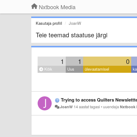
Nxtbook Media
Kasutaja profiil
JoanW
Teie teemad staatuse järgi
1
1
0
Kõik
Uus
ülevaatamisel
ka
Trying to access Quilters Newslettter on my 
JoanW
14 aastat tagasi
•
uuendaja
Nxtbook 