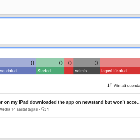
0
0
0
0
vandatud
Started
valmis
tagasi lükatud
Viimati uuend
iPad downloaded the app on newstand but won't accept any password I put in..so
Media
14 aastat tagasi
•
1