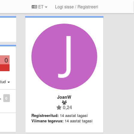
ET
Logi sisse / Registreeri
0
atud
JoanW
0
0,24
Registreeritud:
14 aastat tagasi
Viimane tegevus:
14 aastat tagasi