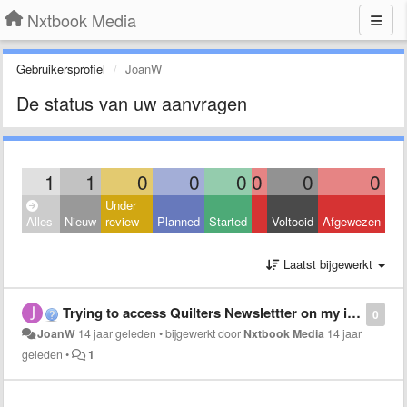
Nxtbook Media
Gebruikersprofiel
JoanW
De status van uw aanvragen
1
1
0
0
0
0
0
0
Under
Alles
Nieuw
review
Planned
Started
Voltooid
Afgewezen
Laatst bijgewerkt
Trying to access Quilters Newslettter on my iPad downloaded the app on newstand but won't accept any password I put in..so
0
JoanW
14 jaar geleden
•
bijgewerkt door
Nxtbook Media
14 jaar
geleden
•
1