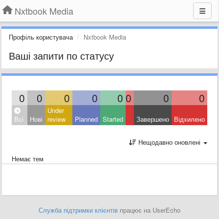
Nxtbook Media
Профіль користувача
Nxtbook Media
Ваші запити по статусу
0
0
0
0
0
0
0
0
Under
Всі
Нові
review
Planned
Started
Завершено
Відхилено
Нещодавно оновлені
Немає тем
Служба підтримки клієнтів
працює на UserEcho