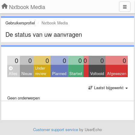
Nxtbook Media
Gebruikersprofiel
Nxtbook Media
De status van uw aanvragen
0
0
0
0
0
0
0
0
Under
Alles
Nieuw
review
Planned
Started
Voltooid
Afgewezen
Laatst bijgewerkt
Geen onderwerpen
Customer support service
by UserEcho