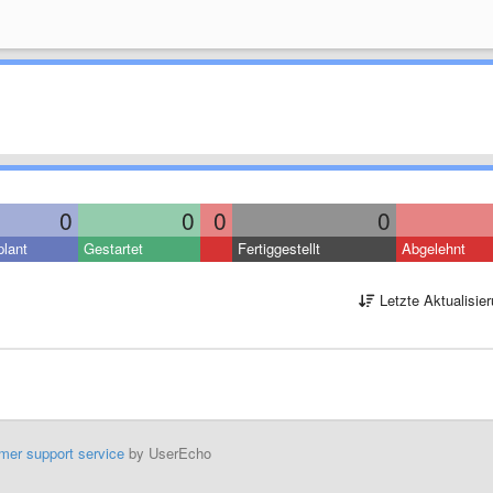
0
0
0
0
lant
Gestartet
Fertiggestellt
Abgelehnt
Letzte Aktualisie
mer support service
by UserEcho