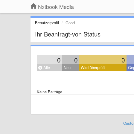
Nxtbook Media
Benutzerprofil
Good
Ihr Beantragt-von Status
0
0
0
Alle
Neu
Wird überprüft
Gep
Keine Beiträge
Custo