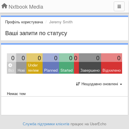
Nxtbook Media
Профіль користувача
Jeremy Smith
Ваші запити по статусу
0
0
0
0
0
0
0
0
Under
Всі
Нові
review
Planned
Started
Завершено
Відхилено
Нещодавно оновлені
Немає тем
Служба підтримки клієнтів
працює на UserEcho