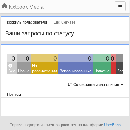
Nxtbook Media
Профиль пользователя
Eric Gervase
Ваши запросы по статусу
0
0
0
0
0
0
На
Все
Новые
рассмотрении
Запланированные
Начатые
Завер
Со свежими изменениями
Нет тем
Сервис поддержки клиентов работает на платформе
UserEcho