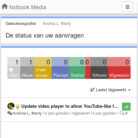
Nxtbook Media
Gebruikersprofiel
Andrea L. Bierly
De status van uw aanvragen
1
1
0
0
0
0
0
0
Under
Alles
Nieuw
review
Planned
Started
Voltooid
Afgewezen
Laatst bijgewerkt
Update video player to allow YouTube-like functionality.
+2
Andrea L. Bierly
14 jaar geleden
•
bijgewerkt
14 jaar geleden
•
0