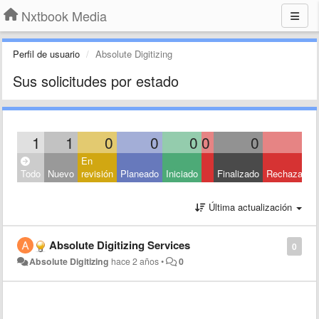
Nxtbook Media
Perfil de usuario
Absolute Digitizing
Sus solicitudes por estado
1
1
0
0
0
0
0
0
En
Todo
Nuevo
revisión
Planeado
Iniciado
Finalizado
Rechazado
Última actualización
Absolute Digitizing Services
0
Absolute Digitizing
hace 2 años
•
0