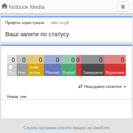
Nxtbook Media
Профіль користувача
debi mcgill
Ваші запити по статусу
0
0
0
0
0
0
0
0
Under
Всі
Нові
review
Planned
Started
Завершено
Відхилено
Нещодавно оновлені
Немає тем
Служба підтримки клієнтів
працює на UserEcho